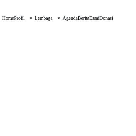
Home
Profil
Lembaga
Agenda
Berita
Essai
Donasi