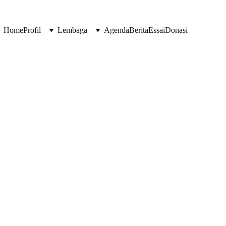
Home
Profil
Lembaga
Agenda
Berita
Essai
Donasi