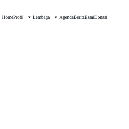
Home
Profil
Lembaga
Agenda
Berita
Essai
Donasi