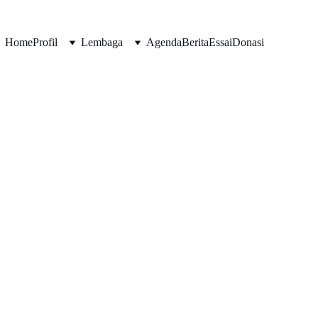
Home
Profil
Lembaga
Agenda
Berita
Essai
Donasi