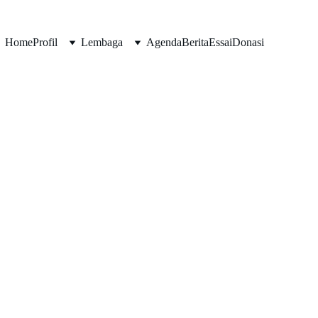
Home
Profil
Lembaga
Agenda
Berita
Essai
Donasi